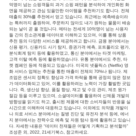
억명이 넘는 쇼핑객들의 과거 쇼핑 패턴을 분석하여 개인화된 화
면을 제공하고 관심 있을만한 아이템을 추천하기도 합니다. 전체
매출의 30%를 추천에서 얻고 있습니다. 최근에는 예측배송이라
는 특허까지 출원하여, 주문하지 않아도 내가 원하는 물품이 배송
되는 날이 곧 올 것입니다. 메타는 전세게 10억명이 넘는 사용자
들 간의 친소관계를 데이터로 이해하고 있으며, 이를 통해 상품
추천 등의 다양한 서비스를 제공하려고 합니다. 금융 분야에서는
신용 평가, 신용카드 사기 탐지, 증권가격 예측, 포트폴리오 평가,
분식회계 탐지 등에 활용하였고, 통신 분야에서는 타겟 마케팅,
고객 이탈 예측 등에 활용하였습니다. 유통 분야에서도 추천, 타
켓 켐페인 등에 적용되고 있습니다. 미국의 넷플릭스 (Netflix) 영
화 서비스 업체는 추천을 통한 매출이 전체의 70%나 됩니다. 제
조업은 센서의 정확도 향상과 가격 하락을 통해 공정의 많은 정보
가 데이터화되고 있어, 이를 활용하려는 노력이 가장 활발한 곳입
니다. 즉, 생산성 향상, 품질 향상, 재고 및 수요 관리, 제조 원가
절감 등을 이루고 있으며, 소셜데이터를 활용하여 신제품 개발의
방향성을 읽기도 하고, 출시된 제품에 대한 소비자들의 반응을 실
시간으로 이해하여 대응하고 있습니다. 이외에도 의약품 개발이
나 의료 서비스 분야에서는 질병 진단 및 유전자 분석 등에, 에너
지 분야에서는 전력수요 예측 및 자원 탐사 등에 활용하고 있습니
다. 자세한 내용은 “데이터 천재들은 어떻게 기획하고 분석할까”
조성준 외, 2022, 21세기북스, 참고하세요.