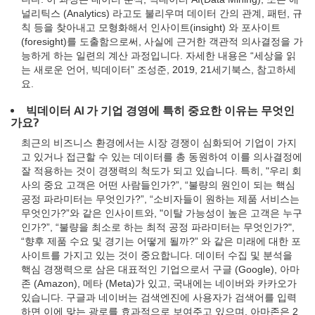
널리틱스 (Analytics) 라고도 불리우며 데이터 간의 관계, 패턴, 규
칙 등을 찾아내고 모형화해서 인사이트(insight) 와 포사이트
(foresight)를 도출함으로써, 사실에 근거한 객관적 의사결정을 가
능하게 하는 일련의 계산 과정입니다. 자세한 내용은 “세상을 읽
는 새로운 언어, 빅데이터” 조성준, 2019, 21세기북스, 참고하세
요.
빅데이터 AI 가 기업 경영에 특히 중요한 이유는 무엇인
가요?
최근의 비즈니스 환경에서는 시장 경쟁이 심화되어 기업이 가지
고 있거나 접근할 수 있는 데이터를 총 동원하여 이를 의사결정에
잘 적용하는 것이 경쟁력의 척도가 되고 있습니다. 특히, "우리 회
사의 중요 고객은 어떤 사람들인가?”, “불량의 원인이 되는 핵심
공정 파라미터는 무엇인가?”, “소비자들이 원하는 제품 서비스는
무엇인가?”와 같은 인사이트와, "이탈 가능성이 높은 고객은 누구
인가?”, “불량을 최소로 하는 최적 공정 파라미터는 무엇인가?",
“향후 제품 수요 및 경기는 어떻게 될까?” 와 같은 미래에 대한 포
사이트를 가지고 있는 것이 중요합니다. 데이터 수집 및 분석을
핵심 경쟁력으로 삼은 대표적인 기업으로서 구글 (Google), 아마
존 (Amazon), 메타 (Meta)가 있고, 국내에는 네이버와 카카오가
있습니다. 구글과 네이버는 검색엔진에 사용자가 검색어를 입력
하면 이에 맞는 광로를 효과적으로 보여주고 있으며, 아마존은 2